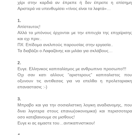
χέρι στην καρδιά αν έπρεπε ή δεν έπρεπε η επίσημη
Αριστερά να υπενθυμίσει «τίνος είναι τα λεφτά»…
1.
Απίστευτος!
Αλλά τα μπόνους έρχονται με την επιτυχία της επιχείρισης
και οχι πριν..
ΠΧ: Επίδομα ανελιπούς παρουσίας στην εργασία..
Τα διαβάζει ο Λαφαζάνης και μιλάει για σκλάβους…
2.
Ευγε. Ελληνικος καπιταλίσμος με ανθρωπινο προσωπο!!!
Οχι σαν κατι αλλους “αριστερους” καπιταλιστες που
οξυνουν τις αντιθεσεις για να επελθει η προλεταριακη
επαναστασις :-)
3.
Μπραβο και για την σοσιαλιστικη λογικη αναδιανομης, που
δινει λιγοτερα στους επανω(οικονομικα) και περισσοτερα
οσο κατεβαινουμε σε μισθους!
Ευγε κι ας ειμαστε του…αντικαπνιστικου!