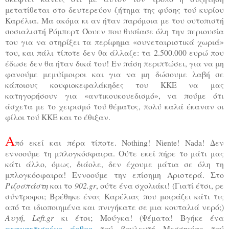
μετατίθεται στο δευτερεύον ζήτημα της φύσης τού κυρίου
Καρέλια. Μα ακόμα κι αν ήταν παρόμοια με του ουτοπιστή
σοσιαλιστή Ρόμπερτ Όουεν που θυσίασε όλη την περιουσία
του για να στηρίξει τα περίφημα «συνεταιριστικά χωριά»
του, και πάλι τίποτε δεν θα άλλαζε: τα 2.500.000 ευρώ που
έδωσε δεν θα ήταν δικά του! Εν πάση περιπτώσει, για να μη
φανούμε μεμψίμοιροι και για να μη δώσουμε λαβή σε
κάποιους κουφιοκεφαλάκηδες του ΚΚΕ να μας
κατηγορήσουν για «αντικουκουεδισμό», να πούμε ότι
άσχετα με το χειρισμό τού θέματος, πολύ καλά έκαναν οι
φίλοι τού ΚΚΕ και το έθιξαν.
Α
πό εκεί και πέρα τίποτε.
Nothing
!
Niente
!
Nada
! Δεν
εννοούμε τη μπλογκόσφαιρα. Ούτε εκεί πήρε το μάτι μας
κάτι άλλο, όμως, διάολε, δεν έχουμε μάτια σε όλη τη
μπλογκόσφαιρα! Εννοούμε την επίσημη Αριστερά. Στο
Ριζοσπάστη
και το
902.
gr
, ούτε ένα σχολιάκι! (Γιατί έτσι, ρε
σύντροφοι; Βρέθηκε ένας Καρέλιας που μοιράζει κάτι τις
από τα ιδιοποιημένα και πνιγήκατε σε μια κουταλιά νερό;)
Αυγή
,
Left.gr
κι έτσι; Μούγκα! (Ψέματα! Βγήκε ένα
αγανακτισμένο άρθρο
τού βουλευτή Μεσσηνίας τού