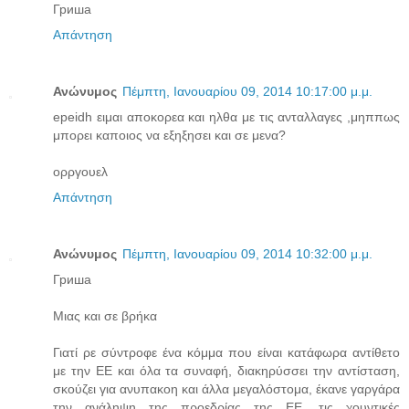
Гриша
Απάντηση
Ανώνυμος
Πέμπτη, Ιανουαρίου 09, 2014 10:17:00 μ.μ.
epeidh ειμαι αποκορεα και ηλθα με τις ανταλλαγες ,μηππως
μπορει καποιος να εξηξησει και σε μενα?
ορργουελ
Απάντηση
Ανώνυμος
Πέμπτη, Ιανουαρίου 09, 2014 10:32:00 μ.μ.
Гриша
Μιας και σε βρήκα
Γιατί ρε σύντροφε ένα κόμμα που είναι κατάφωρα αντίθετο
με την ΕΕ και όλα τα συναφή, διακηρύσσει την αντίσταση,
σκούζει για ανυπακοη και άλλα μεγαλόστομα, έκανε γαργάρα
την ανάληψη της προεδρίας της ΕΕ, τις χουντικές