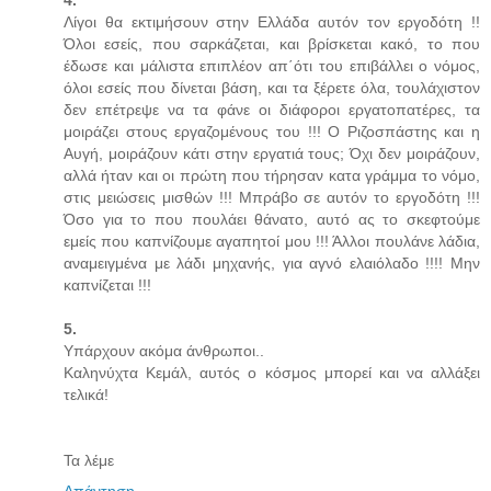
4.
Λίγοι θα εκτιμήσουν στην Ελλάδα αυτόν τον εργοδότη !!
Όλοι εσείς, που σαρκάζεται, και βρίσκεται κακό, το που
έδωσε και μάλιστα επιπλέον απ΄ότι του επιβάλλει ο νόμος,
όλοι εσείς που δίνεται βάση, και τα ξέρετε όλα, τουλάχιστον
δεν επέτρεψε να τα φάνε οι διάφοροι εργατοπατέρες, τα
μοιράζει στους εργαζομένους του !!! Ο Ριζοσπάστης και η
Αυγή, μοιράζουν κάτι στην εργατιά τους; Όχι δεν μοιράζουν,
αλλά ήταν και οι πρώτη που τήρησαν κατα γράμμα το νόμο,
στις μειώσεις μισθών !!! Μπράβο σε αυτόν το εργοδότη !!!
Όσο για το που πουλάει θάνατο, αυτό ας το σκεφτούμε
εμείς που καπνίζουμε αγαπητοί μου !!! Άλλοι πουλάνε λάδια,
αναμειγμένα με λάδι μηχανής, για αγνό ελαιόλαδο !!!! Μην
καπνίζεται !!!
5.
Υπάρχουν ακόμα άνθρωποι..
Καληνύχτα Κεμάλ, αυτός ο κόσμος μπορεί και να αλλάξει
τελικά!
Τα λέμε