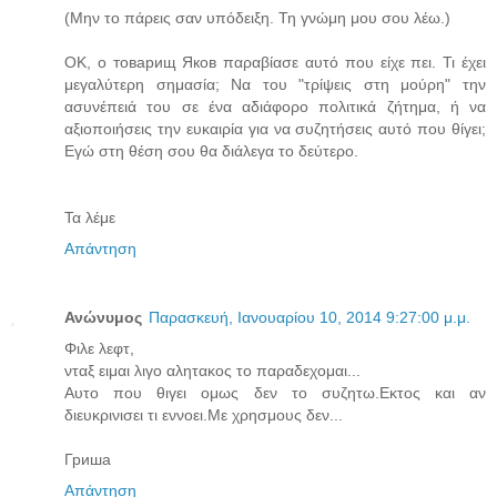
(Μην το πάρεις σαν υπόδειξη. Τη γνώμη μου σου λέω.)
ΟΚ, ο товарищ Яков παραβίασε αυτό που είχε πει. Τι έχει
μεγαλύτερη σημασία; Να του "τρίψεις στη μούρη" την
ασυνέπειά του σε ένα αδιάφορο πολιτικά ζήτημα, ή να
αξιοποιήσεις την ευκαιρία για να συζητήσεις αυτό που θίγει;
Εγώ στη θέση σου θα διάλεγα το δεύτερο.
Τα λέμε
Απάντηση
Ανώνυμος
Παρασκευή, Ιανουαρίου 10, 2014 9:27:00 μ.μ.
Φιλε λεφτ,
νταξ ειμαι λιγο αλητακος το παραδεχομαι...
Αυτο που θιγει ομως δεν το συζητω.Εκτος και αν
διευκρινισει τι εννοει.Με χρησμους δεν...
Гриша
Απάντηση