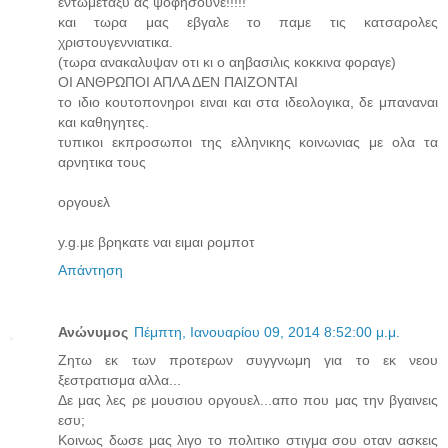
εντωμεταξυ ας ψοφησουνε!!!!!
και τωρα μας εβγαλε το παμε τις κατσαρολες
χριστουγεννιατικα.
(τωρα ανακαλυψαν οτι κι ο αηβασιλις κοκκινα φοραγε)
ΟΙ ΑΝΘΡΩΠΟΙ ΑΠΛΑ ΔΕΝ ΠΑΙΖΟΝΤΑΙ
το ιδιο κουτοπονηροι ειναι και στα ιδεολογικα, δε μπαναναι
και καθηγητες.
τυπικοι εκπροσωποι της ελληνικης κοινωνιας με ολα τα
αρνητικα τους
οργουελ
y.g.με βρηκατε ναι ειμαι ρομποτ
Απάντηση
Ανώνυμος
Πέμπτη, Ιανουαρίου 09, 2014 8:52:00 μ.μ.
Ζητω εκ των προτερων συγγνωμη για το εκ νεου
ξεστρατισμα αλλα...
Δε μας λες ρε μουσιου οργουελ...απο που μας την βγαινεις
εσυ;
Κοινως δωσε μας λιγο το πολιτικο στιγμα σου οταν ασκεις