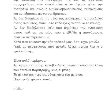
απαγορεύσεις των συναθροίσεων κα άφησε μόνο την
ανταρσυα και άλλους εξωκοινοβουλευτικούς, αυτόνομους
και αντιεξουσιαστές να αντιδράσουν;
Αν δεν διαδηλώσεις την μέρα της ανάληψης της προεδρίας
όντας αντίθετος, πότε με το καλό έχεις σκοπό να το κάνεις;
Αν δεν διαδηλώσεις εσ'υ που κηρύττεις την ανυπακοή
στους πολιτες, την μέρα που επεβλήθη η απαγόρευση,
πότε να σε περιμένουμε;
Καλά που έσωσαν την αξιοπρέπειά μας, όσοι είχαν μπώλς.
Γιατί, αν περιμένουμε από μεγάλα λόγια...τ'ετοια λέει κι ο
τρελαντώνης.
Είμαι πολύ περίεργος.
Αν εξαιρέσουμε την κακόβουλη κι ύποπτη αδράνεια λόγω
του ότι είναι παρατραβηγμένο, τι μένει;
Το άι-κιού της ηγεσίας, νάναι κάτω του μετρίου;
Παρατραβηγμένο κι αυτό;
mbiker