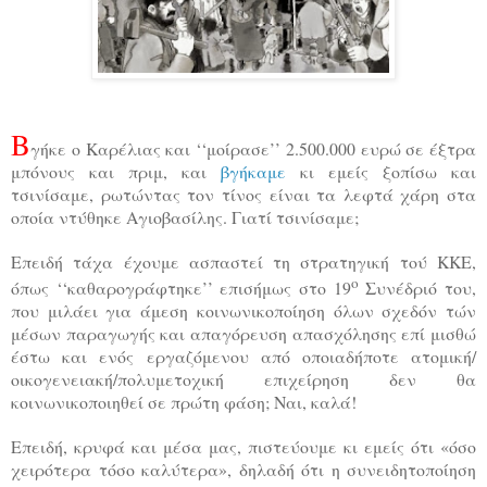
Β
γήκε ο Καρέλιας και ‘‘μοίρασε’’ 2.500.000 ευρώ σε έξτρα
μπόνους και πριμ, και
βγήκαμε
κι εμείς ξοπίσω και
τσινίσαμε, ρωτώντας τον τίνος είναι τα λεφτά χάρη στα
οποία ντύθηκε Αγιοβασίλης. Γιατί τσινίσαμε;
Επειδή τάχα έχουμε ασπαστεί τη στρατηγική τού ΚΚΕ,
ο
όπως ‘‘καθαρογράφτηκε’’ επισήμως στο 19
Συνέδριό του,
που μιλάει για άμεση κοινωνικοποίηση όλων σχεδόν τών
μέσων παραγωγής και απαγόρευση απασχόλησης επί μισθώ
έστω και ενός εργαζόμενου από οποιαδήποτε ατομική/
οικογενειακή/πολυμετοχική επιχείρηση δεν θα
κοινωνικοποιηθεί σε πρώτη φάση; Ναι, καλά!
Επειδή, κρυφά και μέσα μας, πιστεύουμε κι εμείς ότι «όσο
χειρότερα τόσο καλύτερα», δηλαδή ότι η συνειδητοποίηση