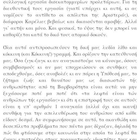
συλλογική εργασία δισεκατομμυρίων προλετάριων. Για τη
διευθυντική τους εργασία (γιατί υπάρχει κι αυτή, κι ας
νομίζουν το αντίθετο οι απόλυτοι της Αριστεράς), οι
διάφοροι Καρέλιες βεβαίως και δικαιούνται αμοιβής. Αλλά
γι’ αυτήν και μόνο. Και φυσικά, το ύψος της δεν μπορεί να
καθορίζεται κατά το δικό τους ατομικό δοκούν.
Όλα αυτά αντιπροσωπεύουν τη δική μας λυδία λίθο και
κόκκινη (και Κόκκινη!) γραμμή. Και ορίζουν την κατεύθυνσή
μας. Όσα ζιγκ-ζαγκ κι αν αναγκαστούμε να κάνουμε, όσους
συμβιβασμούς κι αν μας υποχρεώσουν οι συνθήκες να
αποδεχθούμε, όσες αναβολές κι αν πάρει η Υπόθεσή μας, το
ζήτημα ζωής και θανάτου μας ως διασωστών τής
ανθρωπότητας από τη Βαρβαρότητα είναι αυτό: να μην
ξεχάσουμε ποτέ μα ποτέ ότι «τα λεφτά είναι τών
ανθρώπων τής εργασίας» κι ότι η επιστροφή τους σε αυτούς
είναι η υπ’ αριθμόν 1 αναγκαία (αλλά όχι και ικανή)
συνθήκη για την απελευθέρωση του ανθρώπου από κάθε
είδους δεσμά. Αν συμφωνήσουμε σε αυτό, τα ακανθώδη και
δυσεπίλυτα προβλήματα που πάντα μας δίχαζαν, δηλαδή το
πώς θα φτάσουμε στην κοινωνία στην οποία τα λεφτά θα
έχουν επιστρέψει στους πραγματικούς ιδιοκτήτες τους και