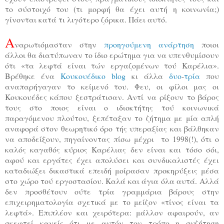
το σύστοιχό του (τι μορφή θα έχει αυτή η κοινωνία;)
γίνονται κατά τι λιγότερο ζόρικα. Πάει αυτό.
Α
ναρωτιόμασταν στην
προηγούμενη ανάρτηση
ποιοι
άλλοι θα διατύπωναν το ίδιο ερώτημα για να υπενθυμίσουν
ότι «τα λεφτά είναι τών εργαζομένων τού Καρέλια».
Βρέθηκε ένα
Κουκουέδικο blog
κι άλλα
δυο
-
τρία
που
αναπαρήγαγαν το κείμενό του. Φευ, οι φίλοι μας οι
Κουκουέδες κάπου ξεστράτισαν. Αντί να ρίξουν το βάρος
τους στο ποιος είναι ο ιδιοκτήτης τού κοινωνικά
παραγόμενου πλούτου, ξεπέταξαν το ζήτημα με μία απλή
αναφορά στον θεωρητικό όρο τής υπεραξίας και βάλθηκαν
να αποδείξουν, πηγαίνοντας πίσω μέχρι
το 1998(!), ότι ο
καλός καγαθός κύριος Καρέλιας δεν είναι και τόσο σόι,
αφού και εργάτες έχει απολύσει και συνδικαλιστές έχει
καταδιώξει δικαστικά επειδή μοίρασαν προκηρύξεις μέσα
στο χώρο τού εργοστασίου. Καλά και άγια όλα αυτά. Αλλά
δεν προσθέτουν ούτε τρία γραμμάρια βάρους στην
επιχειρηματολογία σχετικά με το μείζον «τίνος είναι τα
λεφτά». Επιπλέον και χειρότερα: μάλλον αφαιρούν, αν
σκεφτεί κανείς ότι με αυτόν τον τρόπο η συζήτηση