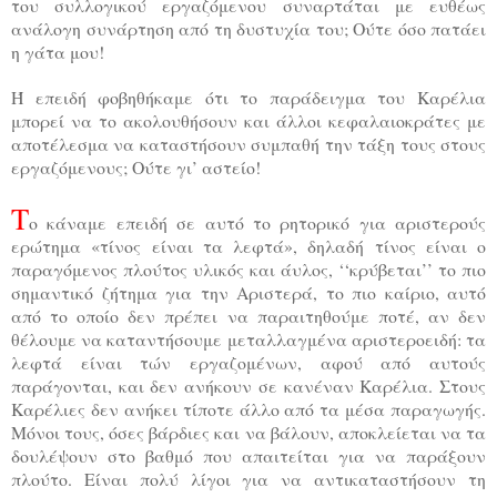
του συλλογικού εργαζόμενου συναρτάται με ευθέως
ανάλογη συνάρτηση από τη δυστυχία του; Ούτε όσο πατάει
η γάτα μου!
Ή επειδή φοβηθήκαμε ότι το παράδειγμα του Καρέλια
μπορεί να το ακολουθήσουν και άλλοι κεφαλαιοκράτες με
αποτέλεσμα να καταστήσουν συμπαθή την τάξη τους στους
εργαζόμενους; Ούτε γι’ αστείο!
Τ
ο κάναμε επειδή σε αυτό το ρητορικό για αριστερούς
ερώτημα «τίνος είναι τα λεφτά», δηλαδή τίνος είναι ο
παραγόμενος πλούτος υλικός και άυλος, ‘‘κρύβεται’’ το πιο
σημαντικό ζήτημα για την Αριστερά, το πιο καίριο, αυτό
από το οποίο δεν πρέπει να παραιτηθούμε ποτέ, αν δεν
θέλουμε να καταντήσουμε μεταλλαγμένα αριστεροειδή: τα
λεφτά είναι τών εργαζομένων, αφού από αυτούς
παράγονται, και δεν ανήκουν σε κανέναν Καρέλια. Στους
Καρέλιες δεν ανήκει τίποτε άλλο από τα μέσα παραγωγής.
Μόνοι τους, όσες βάρδιες και να βάλουν, αποκλείεται να τα
δουλέψουν στο βαθμό που απαιτείται για να παράξουν
πλούτο. Είναι πολύ λίγοι για να αντικαταστήσουν τη