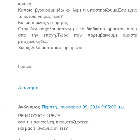
κριτικη.
Καποιοι βγαινουμε εδω και λεμε τι υποστηριζουμε.Εσυ εχεις
τα κοτσια να μας πεις?
Και μετα μιλας για τιμητες...
Οταν δεν ασχολουμασταν με το διαδικτυο ημασταν πισω
απο την εποχη.Τωρα που παρεμβαινουμε ημαστε
μπαχαλακηδες.
Χωρις ξυλο μαρτυρατε ορισμενοι...
Гриша
Απάντηση
Ανώνυμος
Πέμπτη, Ιανουαρίου 09, 2014 9:05:00 μ.μ.
ΡΕ ΜΟΥΣΙΟΥ ΓΡΕΖΑ
εσυ τι εισαι πολυτμπιρο,σταζι,τσεκα
και μας τι βγαινεις ε? εεε?