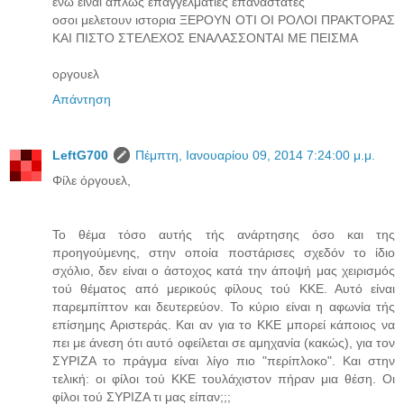
ενω ειναι απλως επαγγελματιες επαναστατες
οσοι μελετουν ιστορια ΞΕΡΟΥΝ ΟΤΙ ΟΙ ΡΟΛΟΙ ΠΡΑΚΤΟΡΑΣ
ΚΑΙ ΠΙΣΤΟ ΣΤΕΛΕΧΟΣ ΕΝΑΛΑΣΣΟΝΤΑΙ ΜΕ ΠΕΙΣΜΑ
οργουελ
Απάντηση
LeftG700
Πέμπτη, Ιανουαρίου 09, 2014 7:24:00 μ.μ.
Φίλε όργουελ,
Το θέμα τόσο αυτής τής ανάρτησης όσο και της
προηγούμενης, στην οποία ποστάρισες σχεδόν το ίδιο
σχόλιο, δεν είναι ο άστοχος κατά την άποψή μας χειρισμός
τού θέματος από μερικούς φίλους τού ΚΚΕ. Αυτό είναι
παρεμπίπτον και δευτερεύον. Το κύριο είναι η αφωνία τής
επίσημης Αριστεράς. Και αν για το ΚΚΕ μπορεί κάποιος να
πει με άνεση ότι αυτό οφείλεται σε αμηχανία (κακώς), για τον
ΣΥΡΙΖΑ το πράγμα είναι λίγο πιο "περίπλοκο". Και στην
τελική: οι φίλοι τού ΚΚΕ τουλάχιστον πήραν μια θέση. Οι
φίλοι τού ΣΥΡΙΖΑ τι μας είπαν;;;