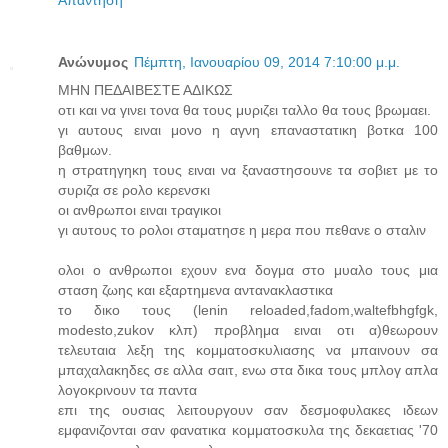
Απάντηση
Ανώνυμος
Πέμπτη, Ιανουαρίου 09, 2014 7:10:00 μ.μ.
MHN ΠΕΔΑΙΒΕΣΤΕ ΑΔΙΚΩΣ
οτι και να γινει τονα θα τους μυριζει ταλλο θα τους βρωμαει.
γι αυτους ειναι μονο η αγνη επαναστατικη βοτκα 100
βαθμων.
η στρατηγηκη τους ειναι να ξαναστησουνε τα σοβιετ με το
συριζα σε ρολο κερενσκι
οι ανθρωποι ειναι τραγικοι
γι αυτους το ρολοι σταματησε η μερα που πεθανε ο σταλιν
ολοι ο ανθρωποι εχουν ενα δογμα στο μυαλο τους μια
σταση ζωης και εξαρτημενα αντανακλαστικα
το δικο τους (lenin reloaded,fadom,waltefbhgfgk,
modesto,zukov κλπ) προβλημα ειναι οτι α)θεωρουν
τελευταια λεξη της κομματοσκυλιασης να μπαινουν σα
μπαχαλακηδες σε αλλα σαιτ, ενω στα δικα τους μπλογ απλα
λογοκρινουν τα παντα
επι της ουσιας λειτουργουν σαν δεσμοφυλακες ιδεων
εμφανιζονται σαν φανατικα κομματοσκυλα της δεκαετιας '70