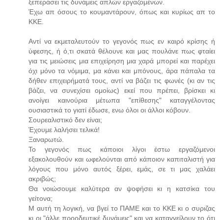
ξεπεράσει τις δυνάμεις απλών εργαζομένων.
Έχω απ όσους το κουμαντάρουν, όπως και κυρίως απ το
ΚΚΕ.
Αντί να εκμεταλευτούν το γεγονός πως εν καιρό κρίσης ή
ύφεσης, ή ό,τι σκατά θέλουνε και μας πουλάνε πως φταίει
για τις μειώσεις μια επιχείρηση μια χαρά μπορεί και παρέχει
όχι μόνο τα νόμιμα, μα κάνει και μπόνους, άρα πάπαλα τα
δήθεν επιχειρήματά τους, αντί να βάζει τις φωνές (κι αν τις
βάζει, να συνεχίσει ομοίως) εκεί που πρέπει, βρίσκει κι
ανοίγει καινούρια μέτωπα "επίθεσης" καταγγέλοντας
ουσιαστικά το γιατί έδωσε, ενω όλοι οι άλλοι κόβουν.
Σουρεαλιστικό δεν είναι;
Έχουμε λαλήσει τελικά!
Ξαναρωτώ.
Το γεγονός πως κάποιοι λίγοι έστω εργαζόμενοι
εξακολουθούν και ωφελούνται από κάποιον καπιταλιστή για
λόγους που μόνο αυτός ξέρει, εμάς, σε τι μας χαλάει
ακριβώς;
Θα νοιώσουμε καλύτερα αν ψοφήσει κι η κατσίκα του
γείτονα;
Μ αυτή τη λογική, να βγεί το ΠΑΜΕ και το ΚΚΕ κι ο συριζας
κι οι "άλλε προοδευτικέ δυνάμεις" και να καταγγείλουν το ότι