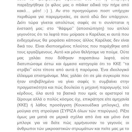
παρεξηγήθηκε (ο φίλος μας ο mbiker ειδικά την πήρε από
κακό… μάτι! :-) ). Αν στο προηγούμενο ποστ υπήρχαν
περιθώρια για παρερμηνείες, σε αυτό εδώ δεν υπάρχουν.
Διότι τώρα γίνεται απολύτως σαφές σε τι συνίσταται η
ένστασή μας: στο ‘‘θάψιμο’’ (αποσιώπηση) του απλού
γεγονότος ότι τα λεφτά που μοίρασε ο Καρέλιας κι αυτά που
ενδεχομένως θα μοιράσει κάποιος άλλος Καρέλιας δεν είναι
δικά του. Είναι ιδιοποιημένος πλούτος που παράχθηκε από
τους εργαζόμενους. Αυτό και μόνο θελήσαμε να πούμε. Ούτε
μας χαλάει που δόθηκαν παραπάνω λεφτά, ούτε
διατυπώσαμε έστω και έμμεσα κατηγορία ότι το ΚΚΕ ‘‘τα
στρίβει’’ ούτε τίποτε από αυτά ή παρόμοια. Ένα ιδεολογικό
έλλειμμα επισημάναμε. Μας χαλάει ότι σε μία συγκυρία που
ήταν επιβεβλημένο να γίνει σαφές τι συμβαίνει στην
πραγματικότητα και πώς δουλεύει η μηχανή παραγωγής τού
κέρδους, όλα αυτά τα βασικά που εμείς οι αριστεροί τα
ξέρουμε αλλά ο πολύς κόσμος όχι, επικράτησε είτε αμηχανία
(ΚΚΕ) ή λάθος προσέγγιση (Κουκουέδικα μπλογκς), είτε
μούγκα στη στρούγκα (ΣΥΡΙΖΑ όλων τών πτερύγων). Ρίξτε
όμως μια ματιά σε μερικά σχόλια από ένα και μόνο ένα
μπλογκ για να δείτε πώς ερμήνευσαν το γεγονός οι
άνθρωποι τών μικροαστικών στρωμάτων και πείτε μας με το