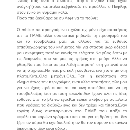
"Δικός σας ειναι ο πλούτος ,πάρτε τον,δεν τους έχετε
ανάγκη"(τους καπιταλιστές)φώναζε τις προάλλες ο Παφίλης
στον ενικο αν θυμάμαι καλά.
Πόσο πιο ξεκάθαρα ρε συ Λεφτ να το πούνε;
Ο mbiker σε προηγούμενο σχόλιο οχι μόνο είχε απαιτήσεις
απ το ΠΑΜΕ αλλα ουσιαστικά μηδενίζε τη προσφορά του
και το τςουβαλιαζε μαζί με άλλους για τις ευθύνες
οπισθοχώρησης του κινήματος.Μα για στασου μωρ αδερφέ
μου σκεφτηκες ποτέ να κανείς το ελάχιστο.Να ρθεις έστω με
τις διαφωνίες σου να μας τις τρίψεις στη μούρη.Αλλα να
ρθεις.Να πας έστω σε μια λαϊκή επιτροπή στη γειτονιά σου
να τη στηρίξεις.Να πεις μια καλη κουβέντα, ενα χτύπημα στη
πλάτη.Κατι..Ολα μετράνε.Ολα...Γιατι η κατάσταση στο
κίνημα όπως την περιγράφεις ειναι αλλα απαιτήσεις φίλε μου
για να έχεις πρέπει και συ να κινητοποιήθεις και να μη
τσουβαλιαζεις έτσι με τόση ευκολία.Δεν έχουν όλοι τις ίδιες
ευθύνες.Ετσι το βλέπω εγώ.Και τελικά σκέψου ρε συ...Αυτά
που γράφεις τα διαβάζω εγω και δεν τρέχει και τίποτα.Εναν
εργάτη όμως συσπειρωμένο στο ΠΑΜΕ που παίζει το
κεφάλι του κορώνα γράμματα και που για τη δράση του δεν
ξέρει αν αύριο θα έχει δουλειά η αν θα τον συρουν σε κανένα
δικαστήριο ,δεν ειναι άδικο ;